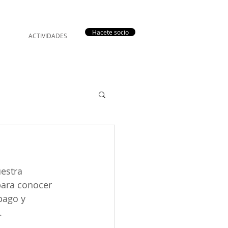
Hacete socio
ACTIVIDADES
estra 
para conocer 
pago y 
.