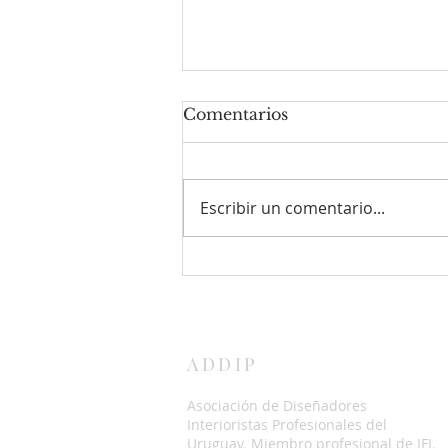
Comentarios
Escribir un comentario...
Formas que inspiran:
acero sustentable en
arquitectura y diseño
ADDIP
Asociación de Diseñadores
Interioristas Profesionales del
Uruguay. Miembro profesional de IFI.