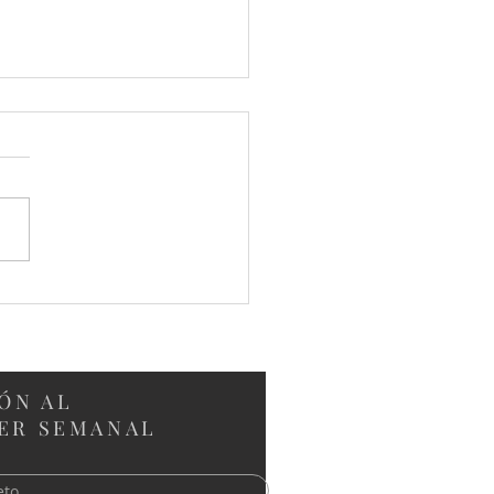
ayuno de
entación: Nuevas
as Furest By Ufficio
 y Obras del Arq.
os Breton
ÓN AL
ER SEMANAL