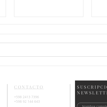
AI 2.0 - Primer After de
Des
Diseño del año
pres
líne
2025
Carl
CONTACTO
SUSCRIPCI
NEWSLETT
+598 2413 7396
+598 92 144 643