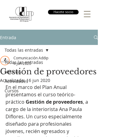
Hacete socio
Entrada
Todas las entradas
Comunicación Addip
Todas las entradas
4 jun 2020
Gestión de proveedores
Noticias
Actualizado:
16 jun 2020
Actividades
En el marco del Plan Anual 
Cursos
presentamos el curso teórico-
práctico 
Gestión de proveedores
, a 
cargo de la interiorista Ana Paula 
Diflores. Un curso especialmente 
diseñado para 
profesionales 
jóvenes, recién egresados y 