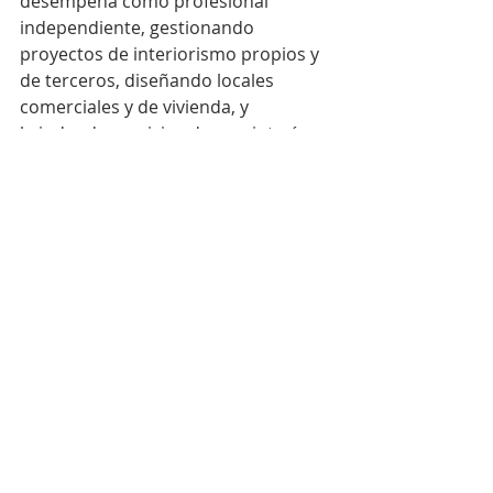
desempeña como profesional 
independiente, gestionando 
proyectos de interiorismo propios y 
de terceros, diseñando locales 
comerciales y de vivienda, y 
brindando servicios de carpintería, 
herrería, lustre, eléctrica, yeso y 
pintura.
Cursos
Entradas recientes
Ver todo