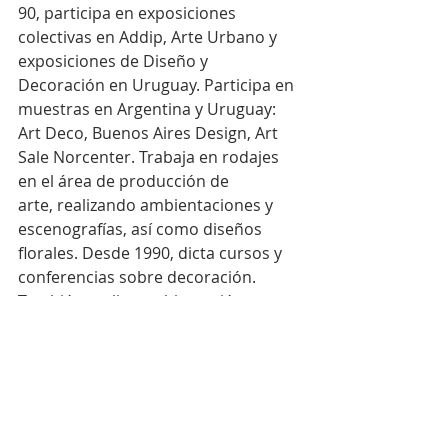
90, participa en exposiciones 
colectivas en Addip, Arte Urbano y 
exposiciones de Diseño y 
Decoración en Uruguay. Participa en 
muestras en Argentina y Uruguay: 
Art Deco, Buenos Aires Design, Art 
Sale Norcenter. Trabaja en rodajes 
en el área de producción de
arte, realizando ambientaciones y 
escenografías, así como diseños 
florales. Desde 1990, dicta cursos y 
conferencias sobre decoración. 
También realiza ambientación 
general y floral de fiestas, hoteles y 
eventos. Es consultora y asesora de 
empresas de pinturas en color y sus 
aplicaciones.
Noticias
Actividades