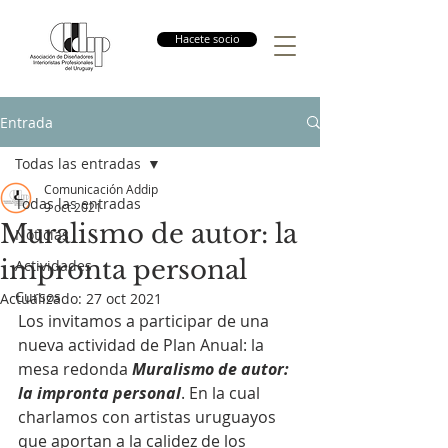
Hacete socio
Entrada
Todas las entradas
Comunicación Addip
Todas las entradas
9 oct 2021
Muralismo de autor: la
Noticias
impronta personal
Actividades
Cursos
Actualizado:
27 oct 2021
Los invitamos a participar de una 
nueva actividad de Plan Anual: la 
mesa redonda 
Muralismo de autor: 
la impronta personal
. En la cual 
charlamos con artistas uruguayos 
que aportan a la calidez de los 