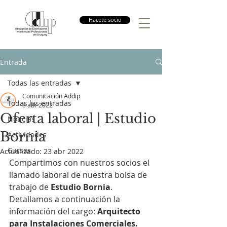
Hacete socio
Entrada
Todas las entradas
Comunicación Addip
Todas las entradas
8 abr 2022
Oferta laboral | Estudio
Noticias
Bornia
Actividades
Cursos
Actualizado:
23 abr 2022
Compartimos con nuestros socios el 
llamado laboral de nuestra bolsa de 
trabajo de 
Estudio Bornia
. 
Detallamos a continuación la 
información del cargo: 
Arquitecto 
para Instalaciones Comerciales.