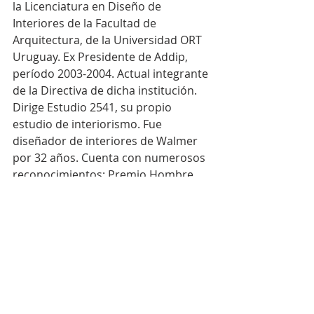
la Licenciatura en Diseño de 
Interiores de la Facultad de 
Arquitectura, de la Universidad ORT 
Uruguay. Ex Presidente de Addip, 
período 2003-2004. Actual integrante 
de la Directiva de dicha institución. 
Dirige Estudio 2541, su propio 
estudio de interiorismo. Fue 
diseñador de interiores de Walmer 
por 32 años. Cuenta con numerosos 
reconocimientos: Premio Hombre 
del Año en Diseño y Decoración 
2018-2019, Premio Honorífico a la 
Trayectoria Profesional 2017 y 
Premio a la Excelencia en Diseño de 
Equipamiento 2014. Además, dicta 
charlas, seminarios y
conferencias. Es artista plástico, 
formado desde su niñez en 