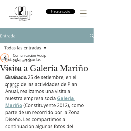
Hacete socio
Entrada
Todas las entradas
Comunicación Addip
Todas las entradas
28 sept 2021
Visita a Galería Mariño
Noticias
El sábado 25 de setiembre, en el 
Actividades
marco de las actividades de Plan 
Cursos
Anual, realizamos una visita a 
nuestra empresa socia 
Galería 
Mariño
 (Constituyente 2012), como 
parte de un recorrido por la Zona 
Diseño. Les compartimos a 
continuación algunas fotos del 