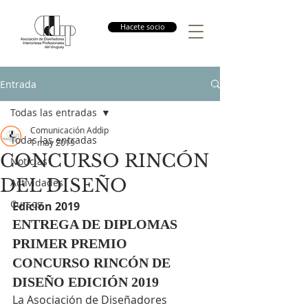
Hacete socio
Entrada
Todas las entradas
Comunicación Addip
Todas las entradas
1 may 2019
CONCURSO RINCÓN
Noticias
DEL DISEÑO
Actividades
Cursos
Edición 2019
ENTREGA DE DIPLOMAS 
PRIMER PREMIO 
CONCURSO RINCÓN DE 
DISEÑO EDICIÓN 2019
La Asociación de Diseñadores 