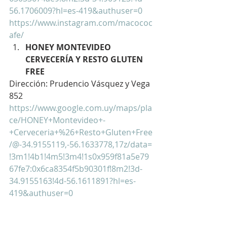
56.1706009?hl=es-419&authuser=0
https://www.instagram.com/macococ
afe/
HONEY MONTEVIDEO 
CERVECERÍA Y RESTO GLUTEN 
FREE
Dirección: Prudencio Vásquez y Vega 
852
https://www.google.com.uy/maps/pla
ce/HONEY+Montevideo+-
+Cerveceria+%26+Resto+Gluten+Free
/@-34.9155119,-56.1633778,17z/data=
!3m1!4b1!4m5!3m4!1s0x959f81a5e79
67fe7:0x6ca8354f5b90301f!8m2!3d-
34.9155163!4d-56.1611891?hl=es-
419&authuser=0