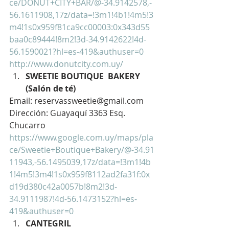
ce/DONUT+CITY+BAR/@-34.9142578,-
56.1611908,17z/data=!3m1!4b1!4m5!3
m4!1s0x959f81ca9cc00003:0x343d55
baa0c89444!8m2!3d-34.9142622!4d-
56.1590021?hl=es-419&authuser=0
http://www.donutcity.com.uy/
SWEETIE BOUTIQUE  BAKERY 
(Salón de té)
Email: reservassweetie@gmail.com
Dirección: Guayaquí 3363 Esq. 
Chucarro
https://www.google.com.uy/maps/pla
ce/Sweetie+Boutique+Bakery/@-34.91
11943,-56.1495039,17z/data=!3m1!4b
1!4m5!3m4!1s0x959f8112ad2fa31f:0x
d19d380c42a0057b!8m2!3d-
34.9111987!4d-56.1473152?hl=es-
419&authuser=0
CANTEGRIL