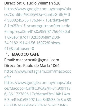
Dirección: Claudio Williman 528
https://www.google.com.uy/maps/pla
ce/Confiter%C3%ADa+CanteGrill/@-3
4.9088245,-56.1763447,15z/data=!4m
8!1m2!2m1!1scantegril+confiteria+de
+empresa!3m4!1s0x959f817564650af
1:0x6e5187d1192f3b86!8m2!3d-
34.9182191!4d-56.160728?hl=es-
419&authuser=0
MACOCO CAFÉ
Email: macococafe@gmail.com
Dirección: Pablo de María 1064
https://www.instagram.com/macococ
afe/
https://www.google.com.uy/maps/pla
ce/Macoco+Caf%C3%A9/@-34.909118
6,-56.1727896,17z/data=!3m1!4b1!4m
5!3m4!1s0x959f81baa84f8f85:0x8ac38
63033674ae9!8m2!3d-34.909123!4d-