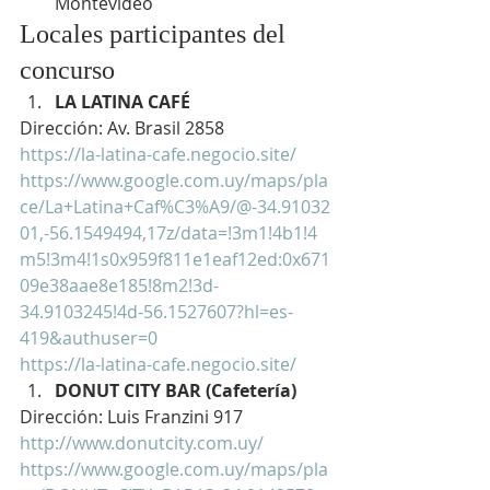
Montevideo
Locales participantes del 
concurso
LA LATINA CAFÉ
Dirección: Av. Brasil 2858
https://la-latina-cafe.negocio.site/
https://www.google.com.uy/maps/pla
ce/La+Latina+Caf%C3%A9/@-34.91032
01,-56.1549494,17z/data=!3m1!4b1!4
m5!3m4!1s0x959f811e1eaf12ed:0x671
09e38aae8e185!8m2!3d-
34.9103245!4d-56.1527607?hl=es-
419&authuser=0
https://la-latina-cafe.negocio.site/
DONUT CITY BAR (Cafetería)
Dirección: Luis Franzini 917
http://www.donutcity.com.uy/
https://www.google.com.uy/maps/pla