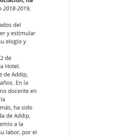
ociación, ha 
 2018-2019, 
ados del 
er y estimular 
u elogio y 
2 de 
a Hotel.
e de Addip, 
años. En la 
omo docente en 
la 
emás, ha sido 
a de Addip, 
emio a la 
 labor, por el 