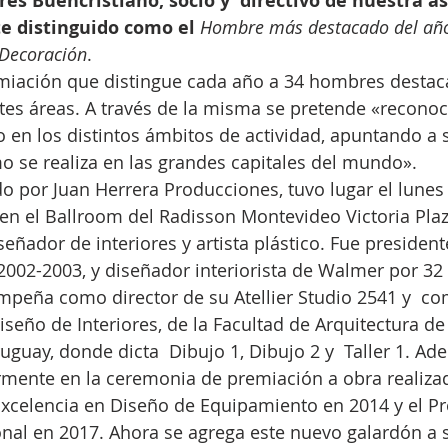
drés Buencristiano, socio y  directivo de nuestra as
e distinguido como el 
Hombre más destacado del año
 Decoración
.
emiación que distingue cada año a 34 hombres destac
tes áreas. A través de la misma se pretende «reconoc
en los distintos ámbitos de actividad, apuntando a s
mo se realiza en las grandes capitales del mundo».
do por Juan Herrera Producciones, tuvo lugar el lunes 
en el Ballroom del Radisson Montevideo Victoria Plaz
eñador de interiores y artista plástico. Fue president
2002-2003, y diseñador interiorista de Walmer por 32 
mpeña como director de su Atellier Studio 2541 y  c
iseño de Interiores, de la Facultad de Arquitectura de 
guay, donde dicta  Dibujo 1, Dibujo 2 y  Taller 1. Ad
rmente en la ceremonia de premiación a obra realizad
Excelencia en Diseño de Equipamiento en 2014 y el Pr
onal en 2017. Ahora se agrega este nuevo galardón a su