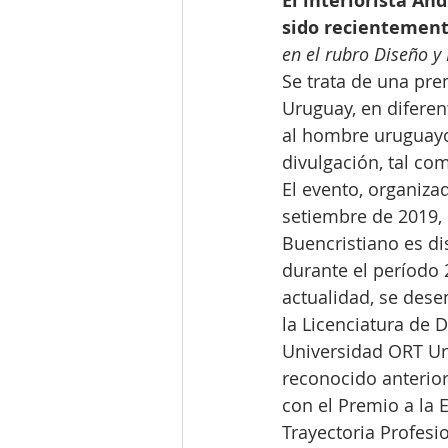
El interiorista An
sido recientement
en el rubro Diseño y
Se trata de una pr
Uruguay, en diferen
al hombre uruguayo 
divulgación, tal co
El evento, organiza
setiembre de 2019, 
Buencristiano es dis
durante el período 
actualidad, se dese
la Licenciatura de D
Universidad ORT Uru
reconocido anterio
con el Premio a la 
Trayectoria Profesi