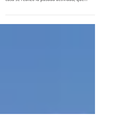
Vernissage + Conferencia
En el marco de las distintas actividades que
organiza Addip para sus socios y amigos de la
casa se realizó la pasada actividad, que...